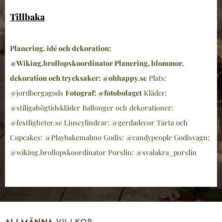
Tillbaka
Planering, idé och dekoration:
@Wiking.brollopskoordinator Planering, blommor,
dekoration och trycksaker: @ohhappy.se
Plats:
@jordbergagods
Fotograf: @fotobolaget
Kläder:
@stiligahögtidskläder Ballonger och dekorationer:
@festligheter.se Ljuscylindrar: @gerdadecor Tårta och
Cupcakes: @Playbakemalmo Godis: @candypeople Godisvagn:
@wiking.brollopskoordinator Porslin: @svalakra_porslin