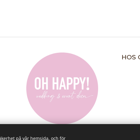
HOS 
säkerhet på vår hemsida, och för