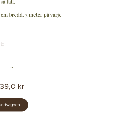
så fall.
5 cm bredd. 3 meter på varje
t:
139,0
kr
kundvagnen