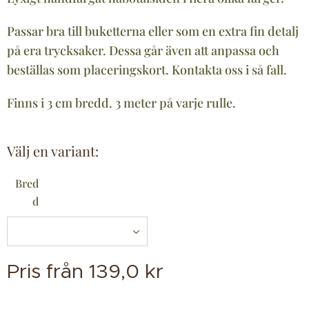
Passar bra till buketterna eller som en extra fin detalj
på era trycksaker. Dessa går även att anpassa och
beställas som placeringskort. Kontakta oss i så fall.
Finns i 3 cm bredd. 3 meter på varje rulle.
Välj en variant:
Bred
d
Pris från
139,0
kr