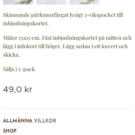
Skimrande pärlemorfärgat lyxigt 3-vikspocket till
inbjudningskortet.
Mäter 15x15 cm. Fäst inbjudningskortet på mitten och
lägg i infokort till höger. Lägg sedan i ett kuvert och
skicka.
Säljs i 5-pack
49,0
kr
ALLMÄNNA
VILLKOR
SHOP