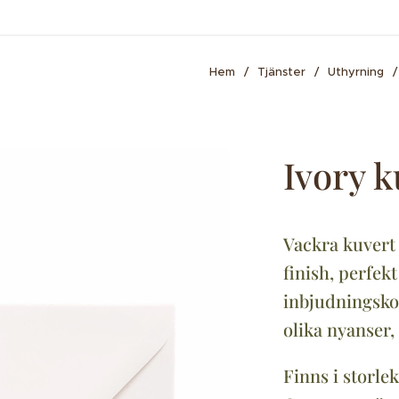
Hem
Tjänster
Uthyrning
Ivory k
Vackra kuvert 
finish, perfekt
inbjudningskor
olika nyanser,
Finns i storle