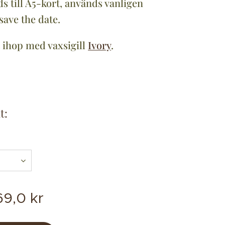
 till A5-kort, används vanligen
 save the date.
 ihop med vaxsigill
Ivory
.
t:
69,0
kr