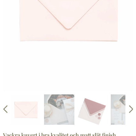
Vackra kuvert i bra kvalitet och matt slät finish,